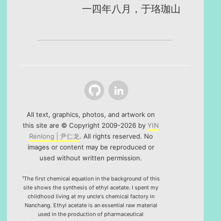
一四年八月，于珞珈山
Github
LinkedIn
All text, graphics, photos, and artwork on
this site are © Copyright 2009-2026 by
YIN
Renlong | 尹仁龙
. All rights reserved. No
images or content may be reproduced or
used without written permission.
¹The first chemical equation in the background of this
site shows the synthesis of ethyl acetate. I spent my
childhood living at my uncle's chemical factory in
Nanchang. Ethyl acetate is an essential raw material
used in the production of pharmaceutical