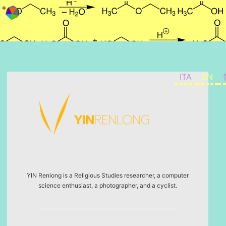
Skip to content
ITA
EN
YIN Renlong is a Religious Studies researcher, a computer
science enthusiast, a photographer, and a cyclist.